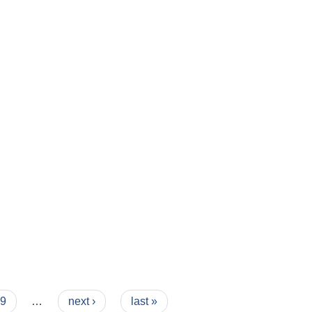
9
…
next ›
last »