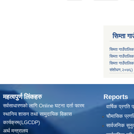
सिम्ता गा
सिम्ता गाउँपालि
सिम्ता गाउँपालिक
सिम्ता गाउँपाल
संशोधन,२०७६)
महत्वपुर्ण लिंकहरु
Reports
सर्वसाधारणको लागि Online घटना दर्ता फारम
वार्षिक प्रगति 
स्थानिय शासन तथा सामुदायिक विकास
चौमासिक प्रगति
कार्यक्रम(LGCDP)
सार्वजनिक सुनु
अर्थ मन्त्रालय