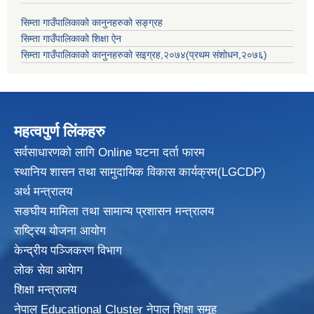
सिम्ता गाउँपालिकाको कानुनहरुको सङ्ग्रह
सिम्ता गाउँपालिकाको शिक्षा ऐन
सिम्ता गाउँपालिकाको कानुनहरुको सइग्रह,२०७४(प्रथम संशोधन,२०७६)
महत्वपुर्ण लिंकहरु
सर्वसाधारणको लागि Online घटना दर्ता फारम
स्थानिय शासन तथा सामुदायिक विकास
कार्यक्रम(LGCDP)
अर्थ मन्त्रालय
सङघीय मामिला तथा सामान्य प्रशासन मन्त्रालय
राष्ट्रिय योजना आयोग
केन्द्रीय पञ्जिकरण विभाग
लोक सेवा आयेाग
शिक्षा मन्त्रालय
नेपाल Educational Cluster नेपाल शिक्षा समूह