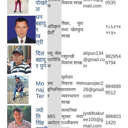
पोखरे
विकास शाखा
0535
क
mail.com
ल
धन
बहादु
शिक्षा, युवा
अधिकृत
९८६३१४
र
तथा खेलकुद
छैठौँ
११३५
ख
शाखा
त्री
दिल
पशु सेवा
dilpun134
पशुपन्छी
982954
बहादु
प्राविधि
@gmail.co
विकास शाखा
9794
र पुन
क
m
पूर्वाधार
Mo
सव
विकास तथा
manojter2
984888
naj
इन्जिनिय
वातावरण
26@gmail.
9512
Ter
र
व्यवस्थापन
com
शाखा
ज्याे
सामाजिक
jyotithakur
ति
MIS
सुरक्षा तथा
986803
ee100@g
सिंह
अपरेटर
पञ्जीकरण
1420
mail.com