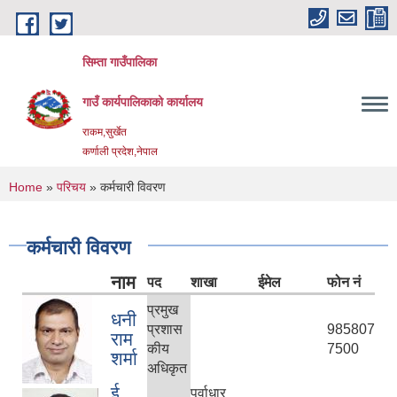
Skip to main content
सिम्ता गाउँपालिका
गाउँ कार्यपालिकाको कार्यालय
राकम,सुर्खेत
कर्णाली प्रदेश,नेपाल
You are here
Home
»
परिचय
» कर्मचारी विवरण
कर्मचारी विवरण
नाम
पद
शाखा
ईमेल
फोन नं
प्रमुख
धनी
प्रशास
985807
राम
कीय
7500
शर्मा
अधिकृत
ई.
पूर्वाधार