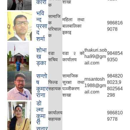
कारी
शाखा
क
भवि
सामाजि
न्द
महिला तथा
क
986816
प्रसा
बालबालिका
परिचाल
9078
द
इकाइ
क
शर्मा
शोभा
thakuri.sob
वडा
वडा २ को
984854
ख
ha99@gm
सचिव
कार्यालय
9350
ड्का
ail.com
सन्ताे
सामाजिक
984820
rnsantosh
ष
फिल्ड
सुरक्षा तथा
8023,9
1988@gm
कुमार
सहायक
पञ्जीकरण
802564
ail.com
राना
शाखा
298
डाे
ल्मा
कार्यालय
986810
कुमा
सहायक
9778
री
सुनार