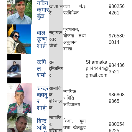
नविन
खा.पा.स
वडा नं.३
980256
कुमार
टे
प्रविधिक
4261
बुढा
प्रशासन,
बाल
सहायक
योजना तथा
976580
कृष्ण
स्तर
अनुगमन
0014
शाही
चौथो
शाखा
कपि
सव
Sharmaka
984436
ल
इन्जिनिय
pil44444@
3521
शर्मा
र
gmail.com
चन्द्र
सामाजि
न्यायिक
बहादु
क
986808
समिति
र
परिचाल
9365
सचिवालय
शाही
क
सामाजि
बिन्द
शिक्षा, युवा
क
980054
अधि
तथा खेलकुद
परिचाल
6225