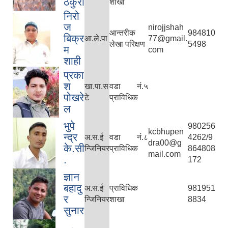
ठकुरी
शाखा
निरो
ज
nirojjshah
आन्तरीक
984810
बिक्र
आ.ले.पा
77@gmail.
लेखा परिक्षण
5498
म
com
शाही
प्रका
श
खा.पा.स
वडा नं.५
पोखरे
टे
प्राविधिक
ल
भुपे
980256
kcbhupen
न्द्र
अ.स.ई
वडा नं.८
4262/9
dra00@g
के.सी
न्जिनियर
प्राविधिक
864808
mail.com
.
172
ज्ञान
बहादु
अ.स.ई
प्राविधिक
981951
र
न्जिनियर
शाखा
8834
सुनार