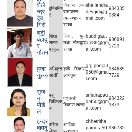
शैले
विकास तथा
shailendra
इन्जिनिय
984335
न्द्र
वातावरण
devgiri@g
र
0884
देव
व्यवस्थापन
mail.com
गिरी
शाखा
बुद्धी
शिक्षा
शिक्षा, युवा
buddigaut
बहादु
986891
शाखा
तथा खेलकुद
am88@gm
र
1723
प्रमुख
शाखा
ail.com
गौतम
grg.pooja3
पुजा
अधिकृत
कृषि विकास
984685
950@gmai
गुरुङ
सातौँ
अधिकृत
7729
l.com
सृज
पशु
srijanapau
ना
पशुपन्छी
984322
चिकित्स
del50@gm
पौडे
विकास शाखा
3873
क
ail.com
ल
इन्द्र
chhetritha
वरिष्ठ
आर्थिक
बहादु
paindra50
986782
लेखा
प्रशासन