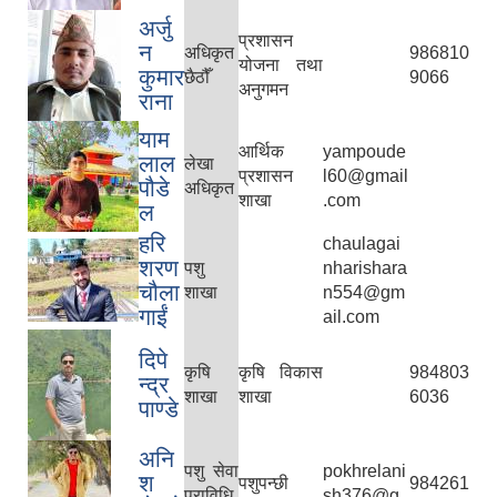
अर्जु
प्रशासन
न
अधिकृत
986810
योजना तथा
कुमार
छैठौँ
9066
अनुगमन
राना
याम
आर्थिक
yampoude
लाल
लेखा
प्रशासन
l60@gmail
पौडे
अधिकृत
शाखा
.com
ल
हरि
chaulagai
शरण
पशु
nharishara
चौला
शाखा
n554@gm
गाईं
ail.com
दिपे
कृषि
कृषि विकास
984803
न्द्र
शाखा
शाखा
6036
पाण्डे
अनि
पशु सेवा
pokhrelani
श
पशुपन्छी
984261
प्राविधि
sh376@g