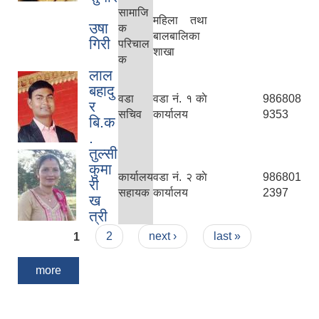
सामाजि
महिला तथा
उषा
क
बालबालिका
गिरी
परिचाल
शाखा
क
लाल
बहादु
वडा
वडा नं. १ काे
986808
र
सचिव
कार्यालय
9353
बि‍.क
.
तुल्सी
कुमा
कार्यालय
वडा नं. २ काे
986801
री
सहायक
कार्यालय
2397
ख
त्री
Pages
1
2
next ›
last »
more