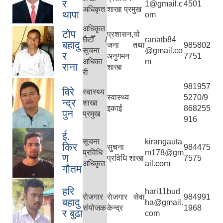
र
1@gmail.c
4501
अधिकृत
शाखा प्रमुख
थापा
om
अधिकृत
टोप
प्रशासन,यो
छैटौँ /
ranatb84
बहादु
जना तथा
985802
सूचना
@gmail.co
र
अनुगमन
7751
अधिका
m
राना
शाखा
री
981957
विरे
स्वास्थ्य
स्वास्थ्य
5270/9
न्द्र
शाखा
इकाई
868255
पुन
प्रमुख
916
ई.
सूचना
kirangauta
किर
सुचना
984475
प्रविधि
m178@gm
ण
प्रविधि शाखा
7575
अधिकृत
ail.com
गौतम
हरि
hari11bud
रोजगार
राेजगार सेवा
984991
बहादु
ha@gmail.
संयोजक
केन्द्र
1968
र बुढा
com