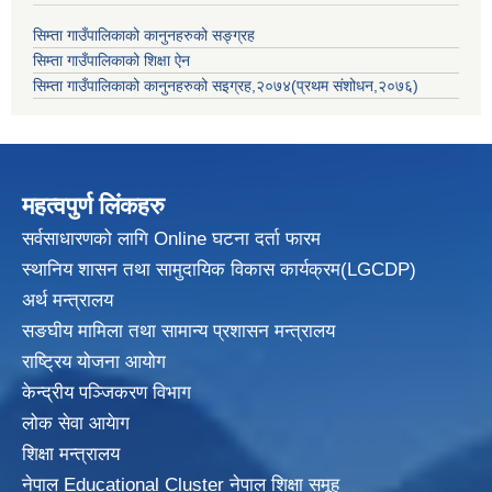
सिम्ता गाउँपालिकाको कानुनहरुको सङ्ग्रह
सिम्ता गाउँपालिकाको शिक्षा ऐन
सिम्ता गाउँपालिकाको कानुनहरुको सइग्रह,२०७४(प्रथम संशोधन,२०७६)
महत्वपुर्ण लिंकहरु
सर्वसाधारणको लागि Online घटना दर्ता फारम
स्थानिय शासन तथा सामुदायिक विकास
कार्यक्रम(LGCDP)
अर्थ मन्त्रालय
सङघीय मामिला तथा सामान्य प्रशासन मन्त्रालय
राष्ट्रिय योजना आयोग
केन्द्रीय पञ्जिकरण विभाग
लोक सेवा आयेाग
शिक्षा मन्त्रालय
नेपाल Educational Cluster नेपाल शिक्षा समूह