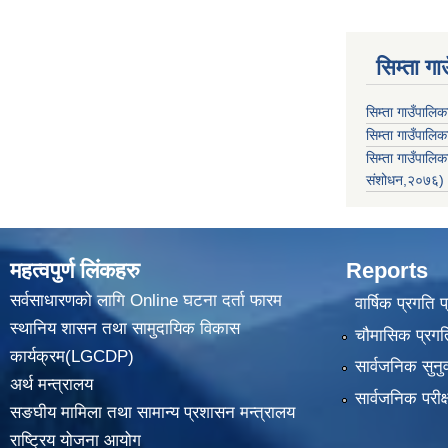
सिम्ता गा
सिम्ता गाउँपालि
सिम्ता गाउँपालिक
सिम्ता गाउँपाल
संशोधन,२०७६)
महत्वपुर्ण लिंकहरु
Reports
सर्वसाधारणको लागि Online घटना दर्ता फारम
वार्षिक प्रगति 
स्थानिय शासन तथा सामुदायिक विकास
चौमासिक प्रगति
कार्यक्रम(LGCDP)
सार्वजनिक सुनु
अर्थ मन्त्रालय
सार्वजनिक परीक
सङघीय मामिला तथा सामान्य प्रशासन मन्त्रालय
राष्ट्रिय योजना आयोग