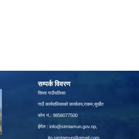
सम्पर्क विवरण
सिम्ता गाउँपालिका
गाउँ कार्यपालिकाको कार्यालय,राकम,सुर्खेत
फोन नं.: 9858077500
ईमेल‌ :
info@simtamun.gov.np
,
ito.simtamun@gmail.com