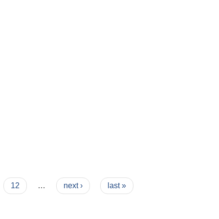
12
…
next ›
last »