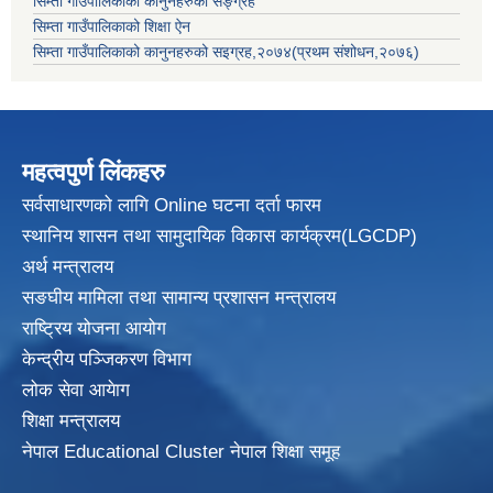
सिम्ता गाउँपालिकाको कानुनहरुको सङ्ग्रह
सिम्ता गाउँपालिकाको शिक्षा ऐन
सिम्ता गाउँपालिकाको कानुनहरुको सइग्रह,२०७४(प्रथम संशोधन,२०७६)
महत्वपुर्ण लिंकहरु
सर्वसाधारणको लागि Online घटना दर्ता फारम
स्थानिय शासन तथा सामुदायिक विकास
कार्यक्रम(LGCDP)
अर्थ मन्त्रालय
सङघीय मामिला तथा सामान्य प्रशासन मन्त्रालय
राष्ट्रिय योजना आयोग
केन्द्रीय पञ्जिकरण विभाग
लोक सेवा आयेाग
शिक्षा मन्त्रालय
नेपाल Educational Cluster नेपाल शिक्षा समूह