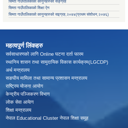
सिम्ता गाउँपालिकाको कानुनहरुको सङ्ग्रह
सिम्ता गाउँपालिकाको शिक्षा ऐन
सिम्ता गाउँपालिकाको कानुनहरुको सइग्रह,२०७४(प्रथम संशोधन,२०७६)
महत्वपुर्ण लिंकहरु
सर्वसाधारणको लागि Online घटना दर्ता फारम
स्थानिय शासन तथा सामुदायिक विकास
कार्यक्रम(LGCDP)
अर्थ मन्त्रालय
सङघीय मामिला तथा सामान्य प्रशासन मन्त्रालय
राष्ट्रिय योजना आयोग
केन्द्रीय पञ्जिकरण विभाग
लोक सेवा आयेाग
शिक्षा मन्त्रालय
नेपाल Educational Cluster नेपाल शिक्षा समूह