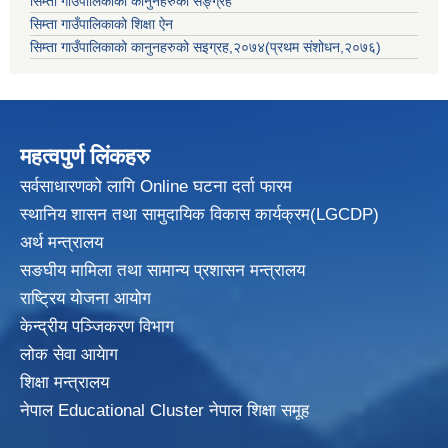
सिम्ता गाउँपालिकाको कानुनहरुको सङ्ग्रह
सिम्ता गाउँपालिकाको शिक्षा ऐन
सिम्ता गाउँपालिकाको कानुनहरुको सइग्रह,२०७४(प्रथम संशोधन,२०७६)
महत्वपुर्ण लिंकहरु
सर्वसाधारणको लागि Online घटना दर्ता फारम
स्थानिय शासन तथा सामुदायिक विकास
कार्यक्रम(LGCDP)
अर्थ मन्त्रालय
सङघीय मामिला तथा सामान्य प्रशासन मन्त्रालय
राष्ट्रिय योजना आयोग
केन्द्रीय पञ्जिकरण विभाग
लोक सेवा आयेाग
शिक्षा मन्त्रालय
नेपाल Educational Cluster नेपाल शिक्षा समूह